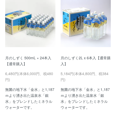
月のしずく 500mL × 24本入
月のしずく2L x 6本入【通常購
【通常購入】
入】
6,480円(本体6,000円、税480
5,184円(本体4,800円、税384
円)
円)
無菌の地下水「金水」と1,187
無菌の地下水「金水」と1,187
ｍより湧き出た温泉水「銀
ｍより湧き出た温泉水「銀
水」をブレンドしたミネラル
水」をブレンドしたミネラル
ウォーターです。
ウォーターです。