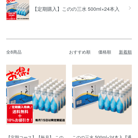
【定期購入】このの三水 500ml×24本入
全8商品
おすすめ順
価格順
新着順
【定期コース】【毎月】 この
このの三水 500ml×24本入【通