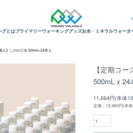
ングとは
プライマリーウォーキンググッズ
お水・ミネラルウォータ
入】このの三水 500ml×24本入
【定期コー
500mL x 2
11,664円(本体1
定価：12,960円(本体